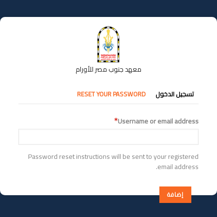
تجاوز
إلى
المحتوى
الرئيسي
معهد جنوب مصر للأورام
التبويبات
تسجيل الدخول
RESET YOUR PASSWORD
الأساسية
Username or email address
Password reset instructions will be sent to your registered
email address.