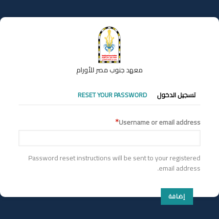
تجاوز
إلى
المحتوى
الرئيسي
معهد جنوب مصر للأورام
التبويبات
تسجيل الدخول
RESET YOUR PASSWORD
الأساسية
Username or email address
Password reset instructions will be sent to your registered
email address.