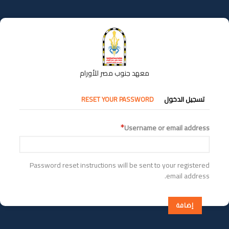
تجاوز
إلى
المحتوى
الرئيسي
معهد جنوب مصر للأورام
التبويبات
تسجيل الدخول
RESET YOUR PASSWORD
الأساسية
Username or email address
Password reset instructions will be sent to your registered
email address.