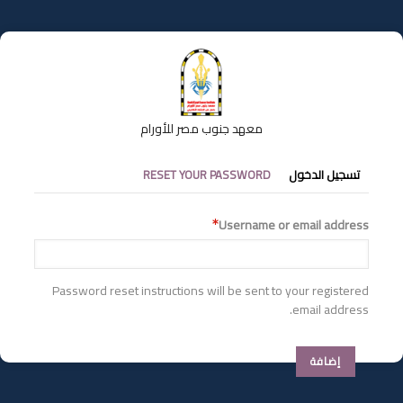
تجاوز
إلى
المحتوى
الرئيسي
معهد جنوب مصر للأورام
التبويبات
تسجيل الدخول
RESET YOUR PASSWORD
الأساسية
Username or email address
Password reset instructions will be sent to your registered
email address.