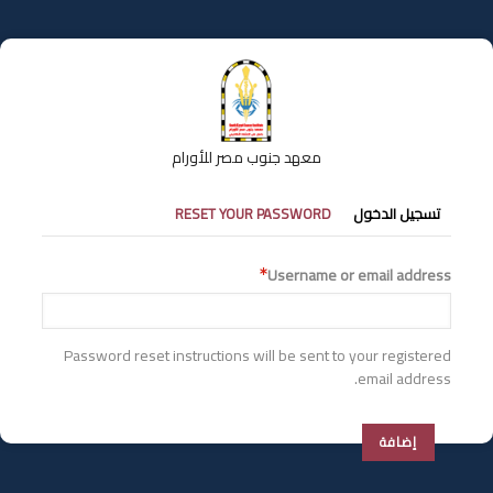
تجاوز
إلى
المحتوى
الرئيسي
معهد جنوب مصر للأورام
التبويبات
تسجيل الدخول
RESET YOUR PASSWORD
الأساسية
Username or email address
Password reset instructions will be sent to your registered
email address.