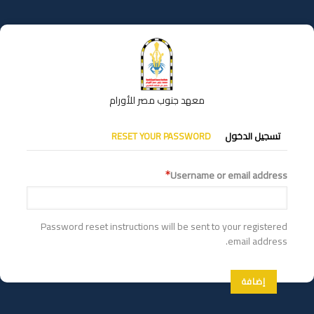
تجاوز
إلى
المحتوى
الرئيسي
معهد جنوب مصر للأورام
التبويبات
تسجيل الدخول
RESET YOUR PASSWORD
الأساسية
Username or email address
Password reset instructions will be sent to your registered
email address.