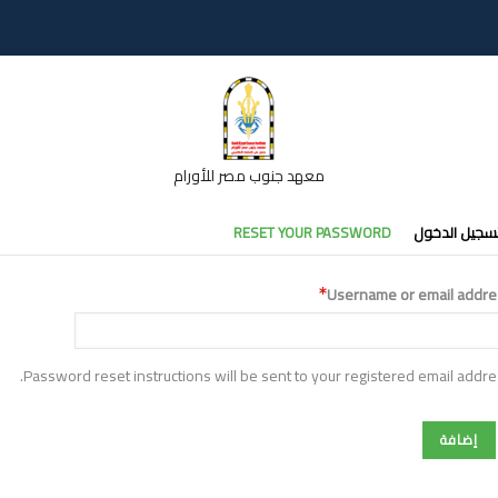
معهد جنوب مصر للأورام
تبويبات
سجيل الدخول
RESET YOUR PASSWORD
أساسية
Username or email addre
Password reset instructions will be sent to your registered email addre