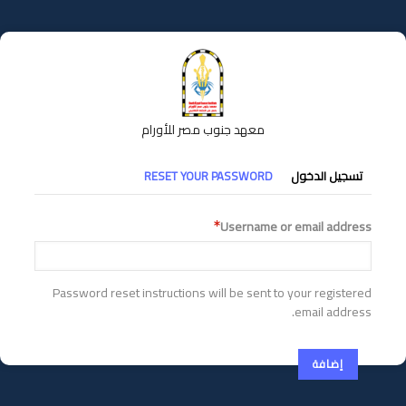
تجاوز
إلى
المحتوى
الرئيسي
معهد جنوب مصر للأورام
التبويبات
تسجيل الدخول
RESET YOUR PASSWORD
الأساسية
Username or email address
Password reset instructions will be sent to your registered
email address.