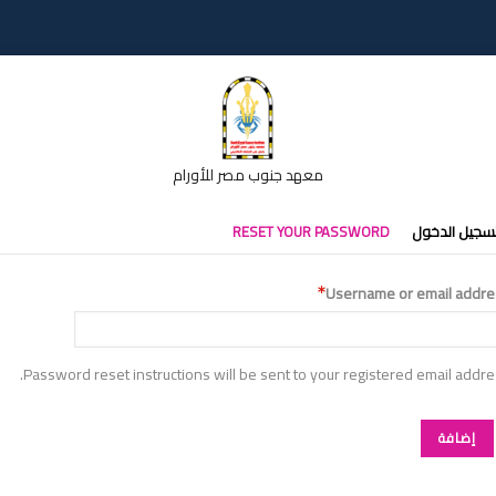
معهد جنوب مصر للأورام
تبويبات
سجيل الدخول
RESET YOUR PASSWORD
أساسية
Username or email addre
Password reset instructions will be sent to your registered email addre