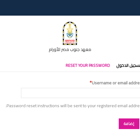
معهد جنوب مصر للأورام
تبويبات
سجيل الدخول
RESET YOUR PASSWORD
أساسية
Username or email addre
Password reset instructions will be sent to your registered email addre