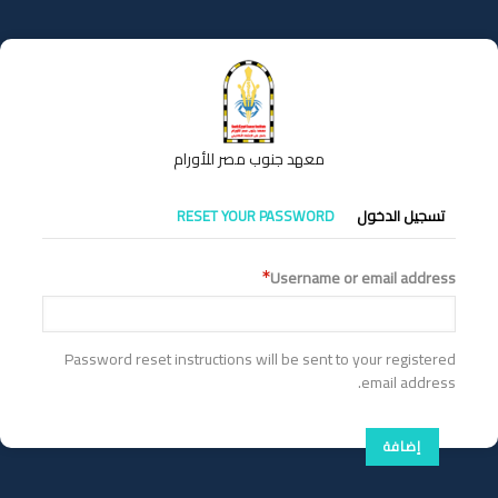
تجاوز
إلى
المحتوى
الرئيسي
معهد جنوب مصر للأورام
التبويبات
تسجيل الدخول
RESET YOUR PASSWORD
الأساسية
Username or email address
Password reset instructions will be sent to your registered
email address.