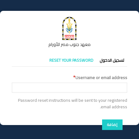
تجاوز
إلى
المحتوى
الرئيسي
معهد جنوب مصر للأورام
التبويبات
تسجيل الدخول
RESET YOUR PASSWORD
الأساسية
Username or email address
Password reset instructions will be sent to your registered
email address.