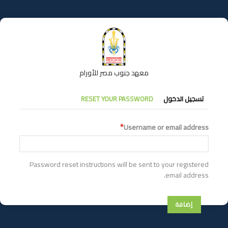
تجاوز
إلى
المحتوى
الرئيسي
معهد جنوب مصر للأورام
التبويبات
تسجيل الدخول
RESET YOUR PASSWORD
الأساسية
Username or email address
Password reset instructions will be sent to your registered
email address.