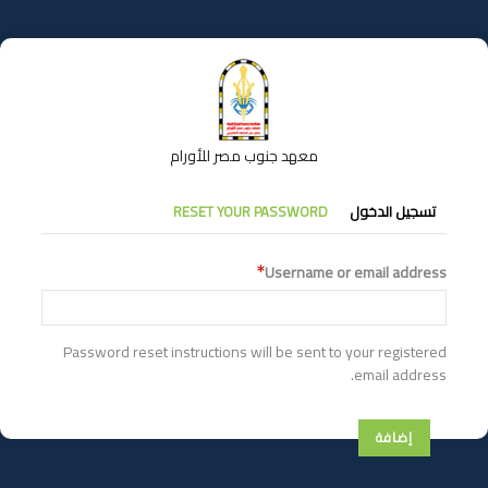
تجاوز
إلى
المحتوى
الرئيسي
معهد جنوب مصر للأورام
التبويبات
تسجيل الدخول
RESET YOUR PASSWORD
الأساسية
Username or email address
Password reset instructions will be sent to your registered
email address.