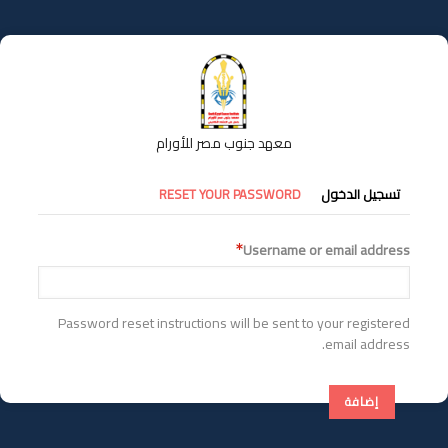
تجاوز
إلى
المحتوى
الرئيسي
معهد جنوب مصر للأورام
التبويبات
تسجيل الدخول
RESET YOUR PASSWORD
الأساسية
Username or email address
Password reset instructions will be sent to your registered
email address.