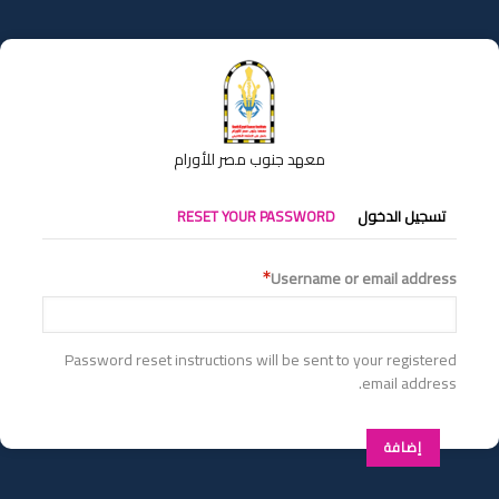
تجاوز
إلى
المحتوى
الرئيسي
معهد جنوب مصر للأورام
التبويبات
تسجيل الدخول
RESET YOUR PASSWORD
الأساسية
Username or email address
Password reset instructions will be sent to your registered
email address.