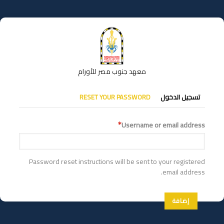
تجاوز
إلى
المحتوى
الرئيسي
معهد جنوب مصر للأورام
التبويبات
تسجيل الدخول
RESET YOUR PASSWORD
الأساسية
Username or email address
Password reset instructions will be sent to your registered
email address.