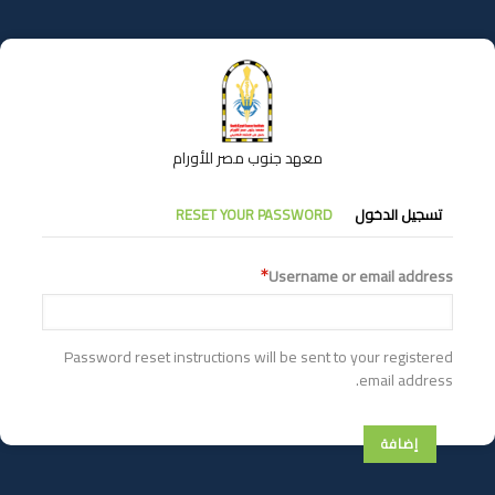
تجاوز
إلى
المحتوى
الرئيسي
معهد جنوب مصر للأورام
التبويبات
تسجيل الدخول
RESET YOUR PASSWORD
الأساسية
Username or email address
Password reset instructions will be sent to your registered
email address.