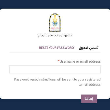
تجاوز
إلى
المحتوى
الرئيسي
معهد جنوب مصر للأورام
التبويبات
تسجيل الدخول
RESET YOUR PASSWORD
الأساسية
Username or email address
Password reset instructions will be sent to your registered
email address.