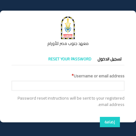
تجاوز
إلى
المحتوى
الرئيسي
معهد جنوب مصر للأورام
التبويبات
تسجيل الدخول
RESET YOUR PASSWORD
الأساسية
Username or email address
Password reset instructions will be sent to your registered
email address.