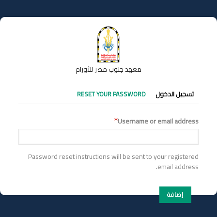
تجاوز
إلى
المحتوى
الرئيسي
معهد جنوب مصر للأورام
التبويبات
تسجيل الدخول
RESET YOUR PASSWORD
الأساسية
Username or email address
Password reset instructions will be sent to your registered
email address.