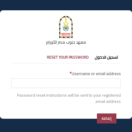
تجاوز
إلى
المحتوى
الرئيسي
معهد جنوب مصر للأورام
التبويبات
تسجيل الدخول
RESET YOUR PASSWORD
الأساسية
Username or email address
Password reset instructions will be sent to your registered
email address.