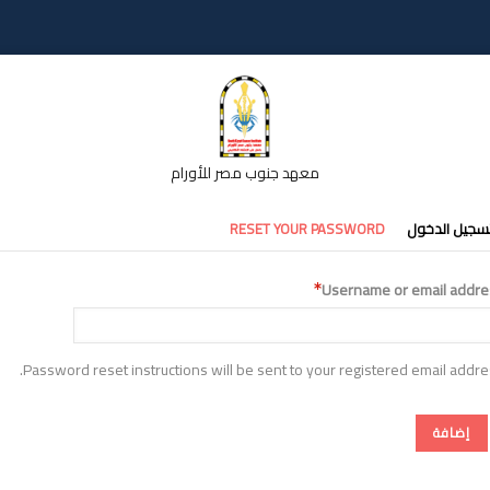
معهد جنوب مصر للأورام
تبويبات
سجيل الدخول
RESET YOUR PASSWORD
أساسية
Username or email addre
Password reset instructions will be sent to your registered email addre