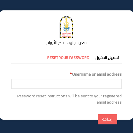
تجاوز
إلى
المحتوى
الرئيسي
معهد جنوب مصر للأورام
التبويبات
تسجيل الدخول
RESET YOUR PASSWORD
الأساسية
Username or email address
Password reset instructions will be sent to your registered
email address.