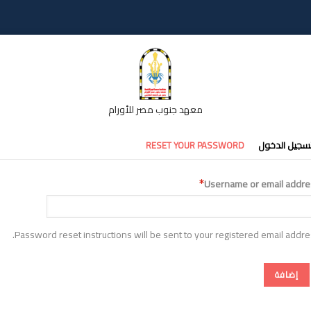
معهد جنوب مصر للأورام
تبويبات
سجيل الدخول
RESET YOUR PASSWORD
أساسية
Username or email addre
Password reset instructions will be sent to your registered email addre