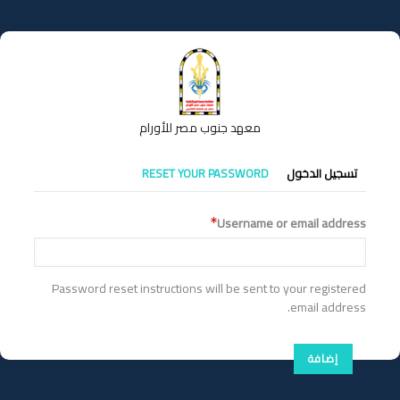
تجاوز
إلى
المحتوى
الرئيسي
معهد جنوب مصر للأورام
التبويبات
تسجيل الدخول
RESET YOUR PASSWORD
الأساسية
Username or email address
Password reset instructions will be sent to your registered
email address.