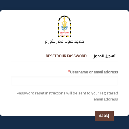
تجاوز
إلى
المحتوى
الرئيسي
معهد جنوب مصر للأورام
التبويبات
تسجيل الدخول
RESET YOUR PASSWORD
الأساسية
Username or email address
Password reset instructions will be sent to your registered
email address.