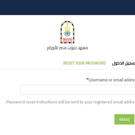
معهد جنوب مصر للأورام
تبويبات
سجيل الدخول
RESET YOUR PASSWORD
أساسية
Username or email addre
Password reset instructions will be sent to your registered email addre