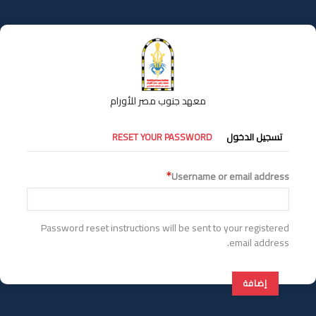
تجاوز
إلى
المحتوى
الرئيسي
معهد جنوب مصر للأورام
التبويبات
تسجيل الدخول
RESET YOUR PASSWORD
الأساسية
Username or email address
Password reset instructions will be sent to your registered
email address.