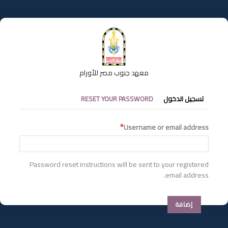
تجاوز
إلى
المحتوى
الرئيسي
معهد جنوب مصر للأورام
التبويبات
تسجيل الدخول
RESET YOUR PASSWORD
الأساسية
Username or email address
Password reset instructions will be sent to your registered
email address.