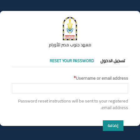
تجاوز
إلى
المحتوى
الرئيسي
معهد جنوب مصر للأورام
التبويبات
تسجيل الدخول
RESET YOUR PASSWORD
الأساسية
Username or email address
Password reset instructions will be sent to your registered
email address.