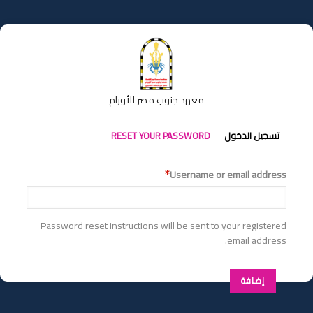
تجاوز
إلى
المحتوى
الرئيسي
معهد جنوب مصر للأورام
التبويبات
تسجيل الدخول
RESET YOUR PASSWORD
الأساسية
Username or email address
Password reset instructions will be sent to your registered
email address.