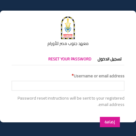
تجاوز
إلى
المحتوى
الرئيسي
معهد جنوب مصر للأورام
التبويبات
تسجيل الدخول
RESET YOUR PASSWORD
الأساسية
Username or email address
Password reset instructions will be sent to your registered
email address.