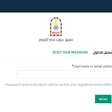
معهد جنوب مصر للأورام
تبويبات
سجيل الدخول
RESET YOUR PASSWORD
أساسية
Username or email addre
Password reset instructions will be sent to your registered email addre