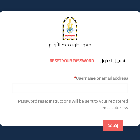
تجاوز
إلى
المحتوى
الرئيسي
معهد جنوب مصر للأورام
التبويبات
تسجيل الدخول
RESET YOUR PASSWORD
الأساسية
Username or email address
Password reset instructions will be sent to your registered
email address.