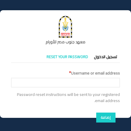
تجاوز
إلى
المحتوى
الرئيسي
معهد جنوب مصر للأورام
التبويبات
تسجيل الدخول
RESET YOUR PASSWORD
الأساسية
Username or email address
Password reset instructions will be sent to your registered
email address.