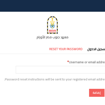
معهد جنوب مصر للأورام
تبويبات
سجيل الدخول
RESET YOUR PASSWORD
أساسية
Username or email addre
Password reset instructions will be sent to your registered email addre