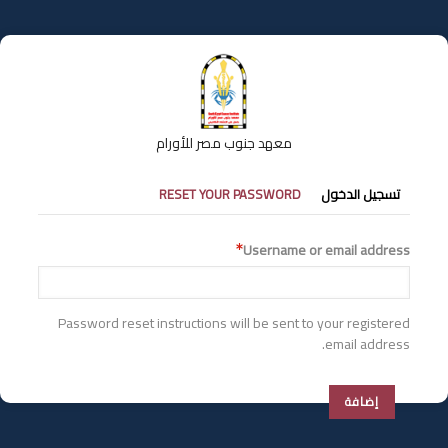
تجاوز
إلى
المحتوى
الرئيسي
معهد جنوب مصر للأورام
التبويبات
تسجيل الدخول
RESET YOUR PASSWORD
الأساسية
Username or email address
Password reset instructions will be sent to your registered
email address.