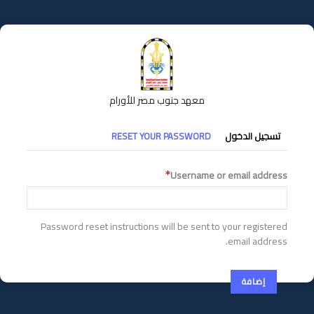
تجاوز
إلى
المحتوى
الرئيسي
معهد جنوب مصر للأورام
التبويبات
تسجيل الدخول
RESET YOUR PASSWORD
الأساسية
Username or email address
Password reset instructions will be sent to your registered
email address.