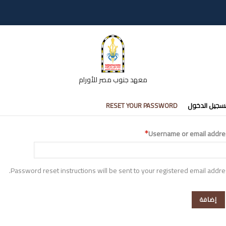
معهد جنوب مصر للأورام
تبويبات
سجيل الدخول
RESET YOUR PASSWORD
أساسية
Username or email addre
Password reset instructions will be sent to your registered email addre