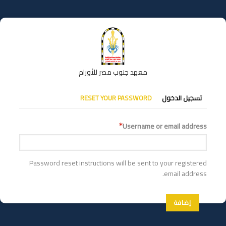
تجاوز
إلى
المحتوى
الرئيسي
معهد جنوب مصر للأورام
التبويبات
تسجيل الدخول
RESET YOUR PASSWORD
الأساسية
Username or email address
Password reset instructions will be sent to your registered
email address.