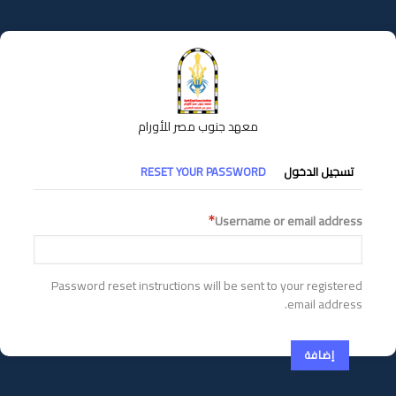
تجاوز
إلى
المحتوى
الرئيسي
معهد جنوب مصر للأورام
التبويبات
تسجيل الدخول
RESET YOUR PASSWORD
الأساسية
Username or email address
Password reset instructions will be sent to your registered
email address.