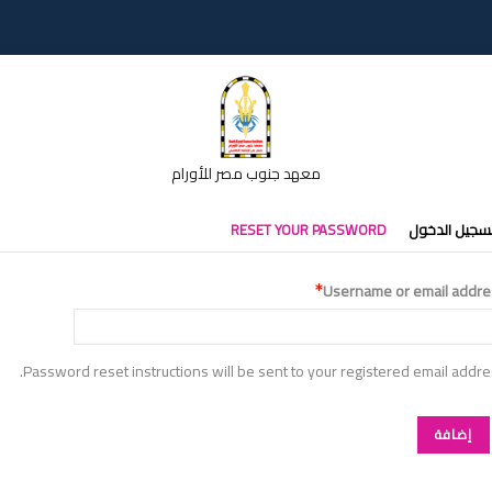
معهد جنوب مصر للأورام
تبويبات
سجيل الدخول
RESET YOUR PASSWORD
أساسية
Username or email addre
Password reset instructions will be sent to your registered email addre