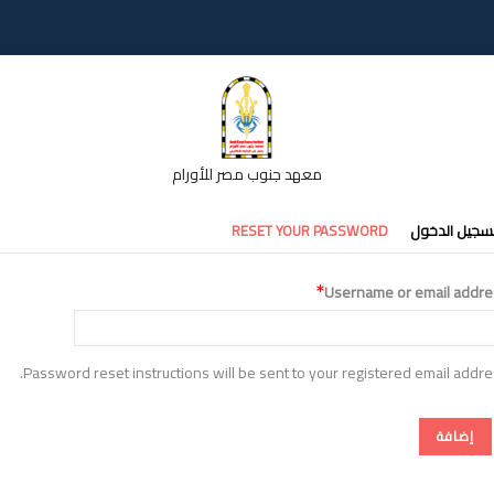
معهد جنوب مصر للأورام
تبويبات
سجيل الدخول
RESET YOUR PASSWORD
أساسية
Username or email addre
Password reset instructions will be sent to your registered email addre