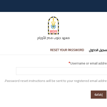
معهد جنوب مصر للأورام
تبويبات
سجيل الدخول
RESET YOUR PASSWORD
أساسية
Username or email addre
Password reset instructions will be sent to your registered email addre