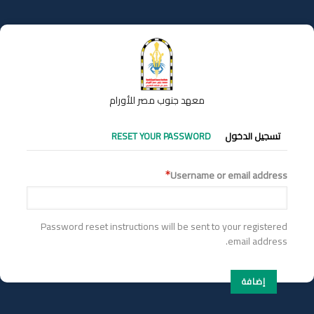
تجاوز
إلى
المحتوى
الرئيسي
معهد جنوب مصر للأورام
التبويبات
تسجيل الدخول
RESET YOUR PASSWORD
الأساسية
Username or email address
Password reset instructions will be sent to your registered
email address.