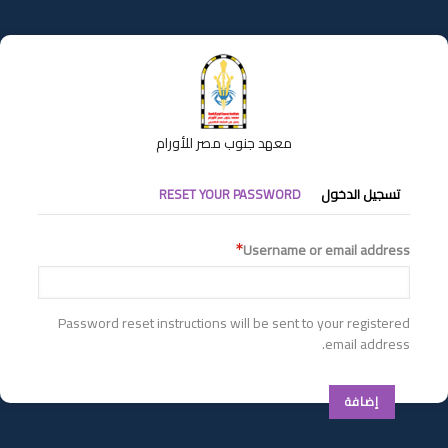
تجاوز
إلى
المحتوى
الرئيسي
معهد جنوب مصر للأورام
التبويبات
تسجيل الدخول
RESET YOUR PASSWORD
الأساسية
Username or email address
Password reset instructions will be sent to your registered
email address.