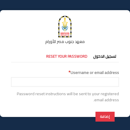
تجاوز
إلى
المحتوى
الرئيسي
معهد جنوب مصر للأورام
التبويبات
تسجيل الدخول
RESET YOUR PASSWORD
الأساسية
Username or email address
Password reset instructions will be sent to your registered
email address.