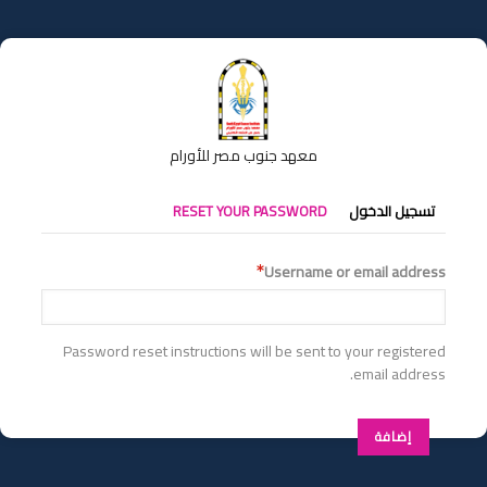
تجاوز
إلى
المحتوى
الرئيسي
معهد جنوب مصر للأورام
التبويبات
تسجيل الدخول
RESET YOUR PASSWORD
الأساسية
Username or email address
Password reset instructions will be sent to your registered
email address.