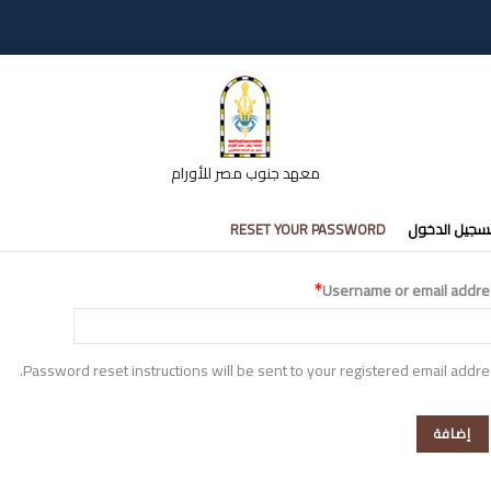
معهد جنوب مصر للأورام
تبويبات
سجيل الدخول
RESET YOUR PASSWORD
أساسية
Username or email addre
Password reset instructions will be sent to your registered email addre